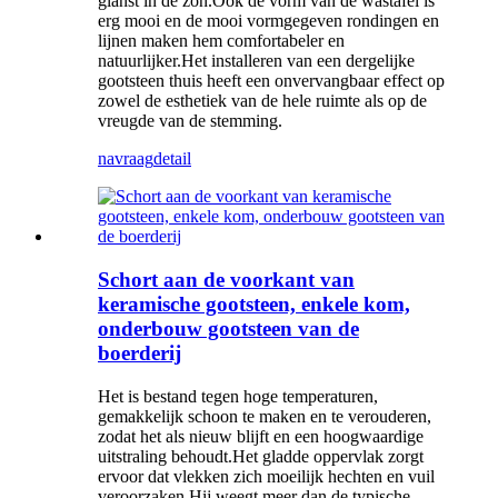
glanst in de zon.Ook de vorm van de wastafel is
erg mooi en de mooi vormgegeven rondingen en
lijnen maken hem comfortabeler en
natuurlijker.Het installeren van een dergelijke
gootsteen thuis heeft een onvervangbaar effect op
zowel de esthetiek van de hele ruimte als op de
vreugde van de stemming.
navraag
detail
Schort aan de voorkant van
keramische gootsteen, enkele kom,
onderbouw gootsteen van de
boerderij
Het is bestand tegen hoge temperaturen,
gemakkelijk schoon te maken en te verouderen,
zodat het als nieuw blijft en een hoogwaardige
uitstraling behoudt.Het gladde oppervlak zorgt
ervoor dat vlekken zich moeilijk hechten en vuil
veroorzaken.Hij weegt meer dan de typische