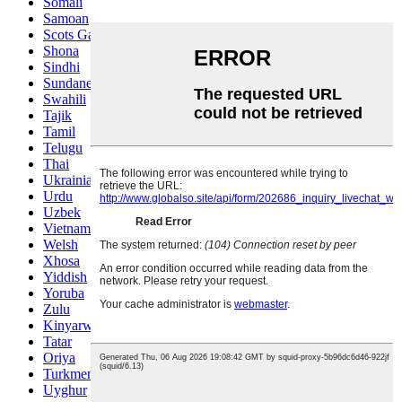
Somali
Samoan
Scots Gaelic
Shona
Sindhi
Sundanese
Swahili
Tajik
Tamil
Telugu
Thai
Ukrainian
Urdu
Uzbek
Vietnamese
Welsh
Xhosa
Yiddish
Yoruba
Zulu
Kinyarwanda
Tatar
Oriya
Turkmen
Uyghur