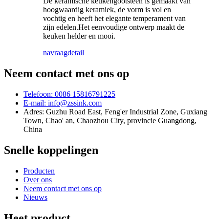
De keramische keukengootsteen is gemaakt van
hoogwaardig keramiek, de vorm is vol en
vochtig en heeft het elegante temperament van
zijn edelen.Het eenvoudige ontwerp maakt de
keuken helder en mooi.
navraag
detail
Neem contact met ons op
Telefoon: 0086 15816791225
E-mail: info@zssink.com
Adres: Guzhu Road East, Feng'er Industrial Zone, Guxiang
Town, Chao' an, Chaozhou City, provincie Guangdong,
China
Snelle koppelingen
Producten
Over ons
Neem contact met ons op
Nieuws
Heet product